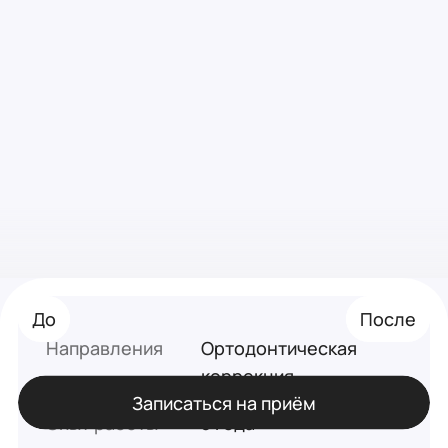
До
До
После
После
Направления
Ортодонтическая
коррекция
Записаться на приём
Опыт работы
3 года