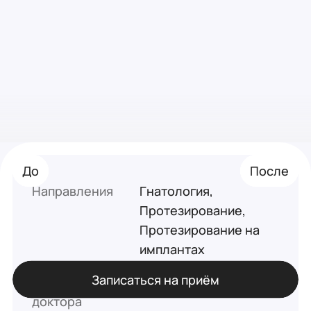
До
До
До
После
После
После
Направления
Гнатология,
Протезирование,
Протезирование на
имплантах
Записаться на приём
Опыт работы
7 лет
доктора