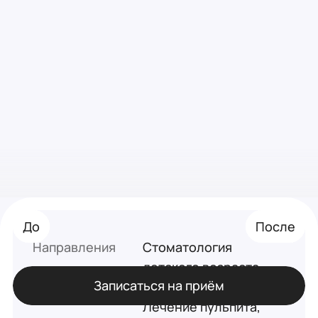
До
До
До
До
После
После
После
После
Направления
Стоматология
детского возраста,
Записаться на приём
Лечение кариеса,
Лечение пульпита,