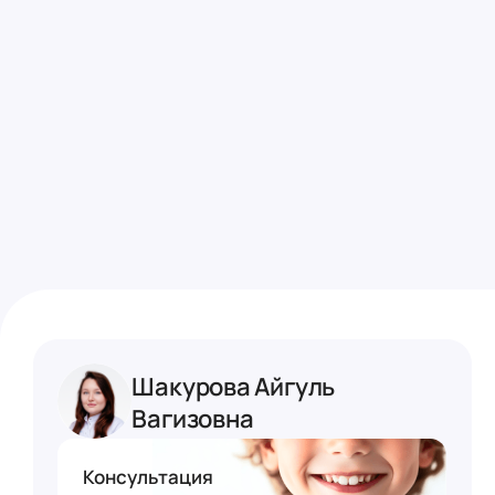
Филиал
Стоматология ул. Юлиуса Фучи
Стоматология ул. М. Салимжа
Записаться на прием
Шакурова Айгуль
Вагизовна
Консультация