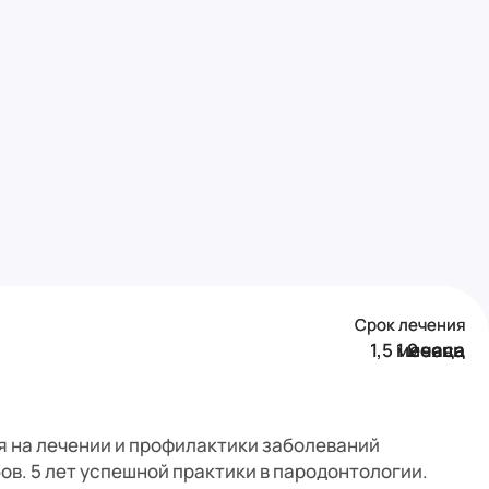
Срок лечения
Срок лечения
Срок лечения
1,5 месяца
1 месяц
2 часа
я на лечении и профилактики заболеваний
ов. 5 лет успешной практики в пародонтологии.