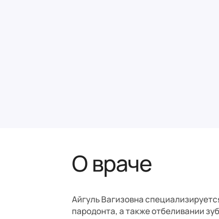
ка, 131а,
нова 15/8в
О враче
Айгуль Вагизовна специализируетс
пародонта, а также отбеливании зуб