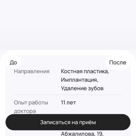
До
До
После
После
Направления
Костная пластика,
Имплантация,
Удаление зубов
Опыт работы
11 лет
доктора
Записаться на приём
Филиал
Стоматология ул.
Абжалилова, 19,